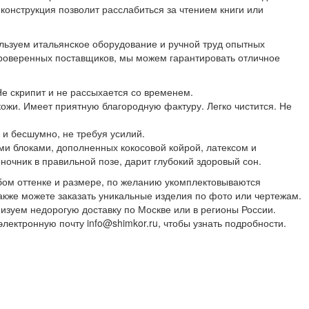
конструкция позволит расслабиться за чтением книги или
льзуем итальянское оборудование и ручной труд опытных
роверенных поставщиков, мы можем гарантировать отличное
е скрипит и не рассыхается со временем.
кожи. Имеет приятную благородную фактуру. Легко чистится. Не
 и бесшумно, не требуя усилий.
и блоками, дополненных кокосовой койрой, латексом и
ночник в правильной позе, дарит глубокий здоровый сон.
бом оттенке и размере, по желанию укомплектовываются
кже можете заказать уникальные изделия по фото или чертежам.
низуем недорогую доставку по Москве или в регионы России.
электронную почту info@shimkor.ru, чтобы узнать подробности.