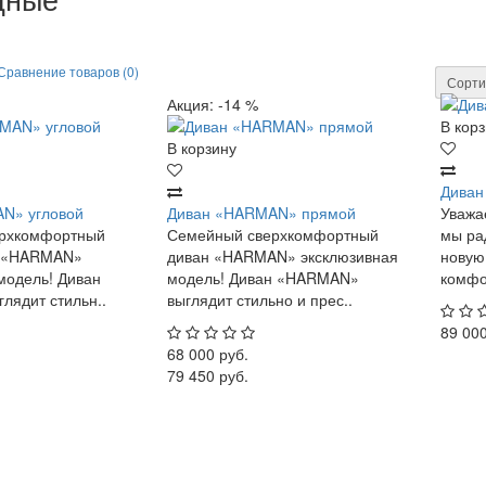
Сравнение товаров (0)
Сорти
Акция: -14 %
В кор
В корзину
Диван
N» угловой
Диван «HARMAN» прямой
Уважа
рхкомфортный
Семейный сверхкомфортный
мы ра
н «HARMAN»
диван «HARMAN» эксклюзивная
новую
модель! Диван
модель! Диван «HARMAN»
комфо
ядит стильн..
выглядит стильно и прес..
89 000
68 000 руб.
79 450 руб.